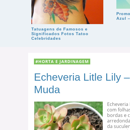
Promo
Azul 
Tatuagens de Famosos e
Significados Fotos Tatoo
Celebridades
HORTA E JARDINAGEM
Echeveria Litle Lily
Muda
Echeveria 
com folha
bordas e c
arredondad
da suculen