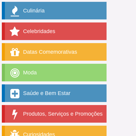
Culinária
Celebridades
Datas Comemorativas
Moda
Saúde e Bem Estar
Produtos, Serviços e Promoções
Curiosidades