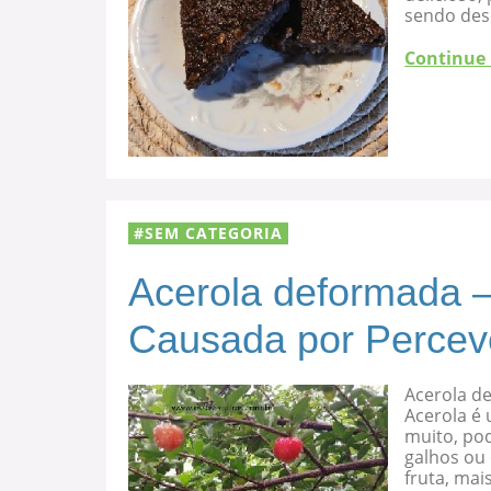
sendo des
Continue
SEM CATEGORIA
Acerola deformada –
Causada por Percev
Acerola d
Acerola é 
muito, po
galhos ou
fruta, mai