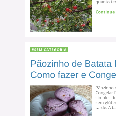
quanto te
Continue
SEM CATEGORIA
Pãozinho de Batata 
Como fazer e Conge
Pãozinho d
Congelar D
simples de
sem glúten
tarde. A b