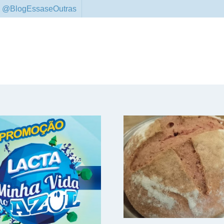
 @BlogEssaseOutras