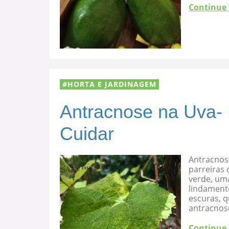
Continue
HORTA E JARDINAGEM
Antracnose na Uva-
Cuidar
Antracnos
parreiras 
verde, uma
lindament
escuras, 
antracnose
Continue