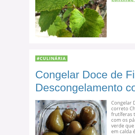
CULINÁRIA
Congelar Doce de F
Descongelamento co
Congelar 
correto C
frutíferas
com os pá
verde que 
em calda 