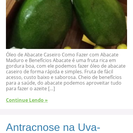
Óleo de Abacate Caseiro Como Fazer com Abacate
Maduro e Benefícios Abacate é uma fruta rica em
gordura boa, com ele podemos fazer óleo de abacate
caseiro de forma rápida e simples. Fruta de fácil
acesso, custo baixo e saborosa. Cheio de benefícios
para a saúde, do abacate podemos aproveitar tudo
para fazer o azeite […]
Continue Lendo »
Antracnose na Uva-