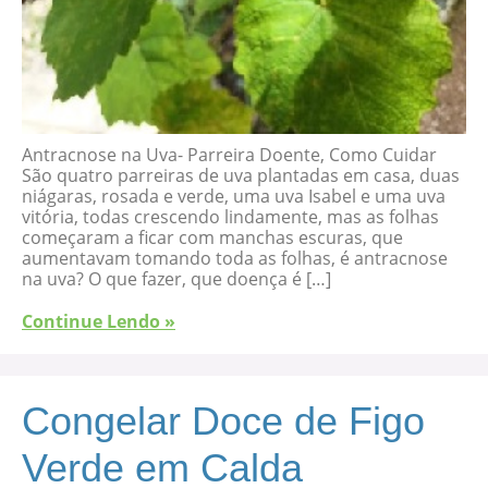
Antracnose na Uva- Parreira Doente, Como Cuidar
São quatro parreiras de uva plantadas em casa, duas
niágaras, rosada e verde, uma uva Isabel e uma uva
vitória, todas crescendo lindamente, mas as folhas
começaram a ficar com manchas escuras, que
aumentavam tomando toda as folhas, é antracnose
na uva? O que fazer, que doença é […]
Continue Lendo »
Congelar Doce de Figo
Verde em Calda