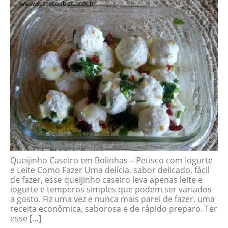
Queijinho Caseiro em Bolinhas – Petisco com Iogurte
e Leite Como Fazer Uma delícia, sabor delicado, fácil
de fazer, esse queijinho caseiro leva apenas leite e
iogurte e temperos simples que podem ser variados
a gosto. Fiz uma vez e nunca mais parei de fazer, uma
receita econômica, saborosa e de rápido preparo. Ter
esse […]