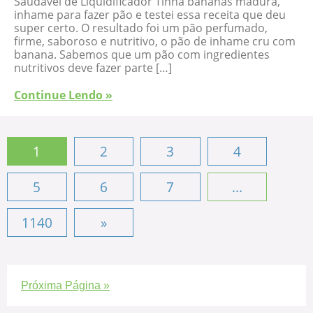
Saudável de Liquidificador Tinha bananas madura,
inhame para fazer pão e testei essa receita que deu
super certo. O resultado foi um pão perfumado,
firme, saboroso e nutritivo, o pão de inhame cru com
banana. Sabemos que um pão com ingredientes
nutritivos deve fazer parte […]
Continue Lendo »
1
2
3
4
5
6
7
...
1140
»
Próxima Página »