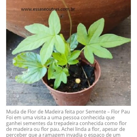
Muda de Flor de Madeira feita por Semente – Flor Pau
Foi em uma visita a uma pessoa conhecida que
ganhei sementes da trepadeira conhecida como flor
de madeira ou flor pau. Achei linda a flor, apesar de
perceber que a ramagem invadia o espaço de um