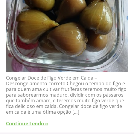
Congelar Doce de Figo Verde em Calda –
Descongelamento correto Chegou o tempo do figo e
para quem ama cultivar frutíferas teremos muito figo
para saborearmos maduro, dividir com os pássaros
que também amam, e teremos muito figo verde que
fica delicioso em calda. Congelar doce de figo verde
em calda é uma ótima opção […]
Continue Lendo »