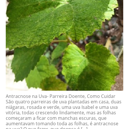
Antracnose na Uva- Parreira Doente, Como Cuidar
São quatro parreiras de uva plantadas em casa, duas
niágaras, rosada e verde, uma uva Isabel e uma uva
vitória, todas crescendo lindamente, mas as folhas
começaram a ficar com manchas escuras, que
aumentavam tomando toda as folhas, é antracnose