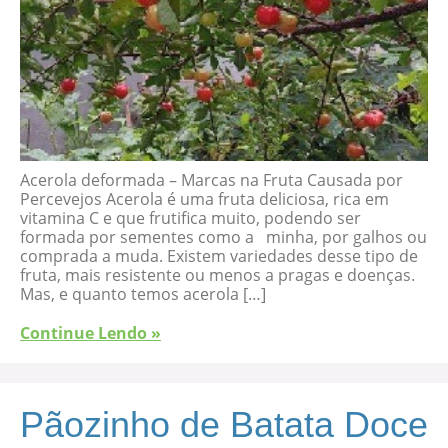
Acerola deformada – Marcas na Fruta Causada por
Percevejos Acerola é uma fruta deliciosa, rica em
vitamina C e que frutifica muito, podendo ser
formada por sementes como a minha, por galhos ou
comprada a muda. Existem variedades desse tipo de
fruta, mais resistente ou menos a pragas e doenças.
Mas, e quanto temos acerola […]
Continue Lendo »
Pãozinho de Batata Doce