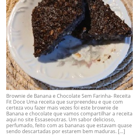
Brownie de Banana e Chocolate Sem Farinha- Receita
Fit Doce Uma receita que surpreendeu e que com
certeza vou fazer mais vezes foi este brownie de
Banana e chocolate que vamos compartilhar a receita
aqui no site Essaseoutras. Um sabor delicioso,
perfumado, feito com as bananas que estavam quase
sendo descartadas por estarem bem maduras. […]