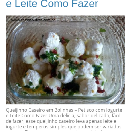
e Leite Como Fazer
Queijinho Caseiro em Bolinhas – Petisco com Iogurte
e Leite Como Fazer Uma delícia, sabor delicado, fácil
de fazer, esse queijinho caseiro leva apenas leite e
iogurte e temperos simples que podem ser variados