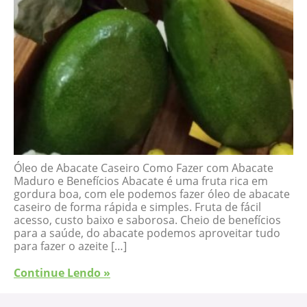
Óleo de Abacate Caseiro Como Fazer com Abacate
Maduro e Benefícios Abacate é uma fruta rica em
gordura boa, com ele podemos fazer óleo de abacate
caseiro de forma rápida e simples. Fruta de fácil
acesso, custo baixo e saborosa. Cheio de benefícios
para a saúde, do abacate podemos aproveitar tudo
para fazer o azeite […]
Continue Lendo »