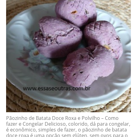
Pãozinho de Batata Doce Roxa e Polvilho – Como
fazer e Congelar Delicioso, colorido, dá para congelar,
é econômico, simples de fazer, o pãozinho de batata
doce roxa é uma opção sem glúten, sem ovos para o