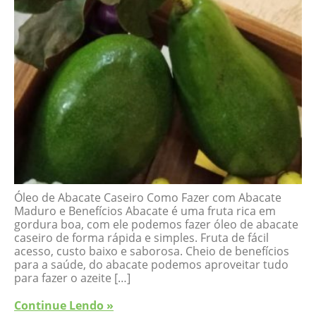
Óleo de Abacate Caseiro Como Fazer com Abacate
Maduro e Benefícios Abacate é uma fruta rica em
gordura boa, com ele podemos fazer óleo de abacate
caseiro de forma rápida e simples. Fruta de fácil
acesso, custo baixo e saborosa. Cheio de benefícios
para a saúde, do abacate podemos aproveitar tudo
para fazer o azeite […]
Continue Lendo »