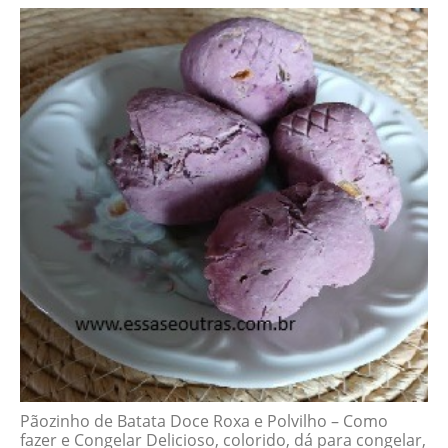
Pãozinho de Batata Doce Roxa e Polvilho – Como
fazer e Congelar Delicioso, colorido, dá para congelar,