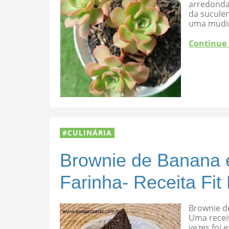
arredondad
da suculen
uma mudi
Continue
CULINÁRIA
Brownie de Banana 
Farinha- Receita Fit
Brownie d
Uma recei
vezes foi