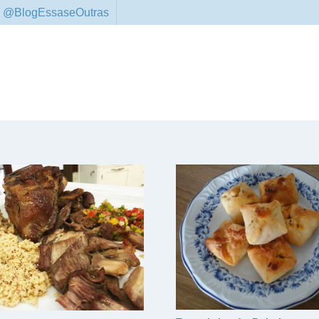
 @BlogEssaseOutras