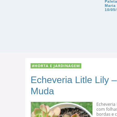
Palet
Maria
10/05
HORTA E JARDINAGEM
Echeveria Litle Lily
Muda
Echeveria 
com folha
bordas e c