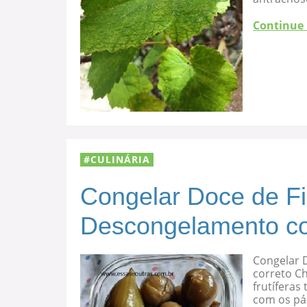
Continue
CULINÁRIA
Congelar Doce de F
Descongelamento co
Congelar 
correto C
frutíferas
com os pá