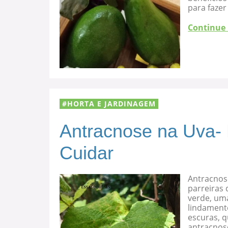
para fazer
Continue
HORTA E JARDINAGEM
Antracnose na Uva-
Cuidar
Antracnos
parreiras 
verde, uma
lindament
escuras, 
antracnose