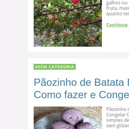
galhos ou
fruta, mai
quanto te
Continue
SEM CATEGORIA
Pãozinho de Batata 
Como fazer e Conge
Pãozinho d
Congelar D
simples de
sem glúten