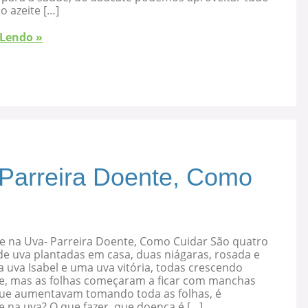
 o azeite […]
 Lendo »
 Parreira Doente, Como
e na Uva- Parreira Doente, Como Cuidar São quatro
de uva plantadas em casa, duas niágaras, rosada e
 uva Isabel e uma uva vitória, todas crescendo
e, mas as folhas começaram a ficar com manchas
que aumentavam tomando toda as folhas, é
 na uva? O que fazer, que doença é […]