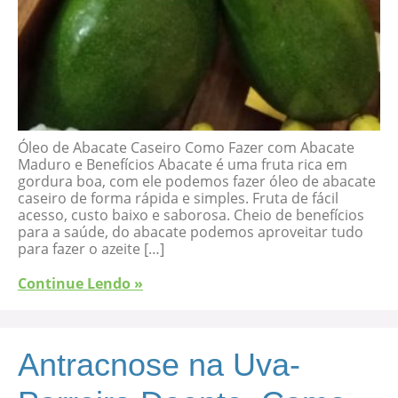
Óleo de Abacate Caseiro Como Fazer com Abacate
Maduro e Benefícios Abacate é uma fruta rica em
gordura boa, com ele podemos fazer óleo de abacate
caseiro de forma rápida e simples. Fruta de fácil
acesso, custo baixo e saborosa. Cheio de benefícios
para a saúde, do abacate podemos aproveitar tudo
para fazer o azeite […]
Continue Lendo »
Antracnose na Uva-