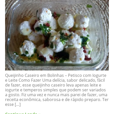
Queijinho Caseiro em Bolinhas – Petisco com Iogurte
e Leite Como Fazer Uma delícia, sabor delicado, fácil
de fazer, esse queijinho caseiro leva apenas leite e
iogurte e temperos simples que podem ser variados
a gosto. Fiz uma vez e nunca mais parei de fazer, uma
receita econômica, saborosa e de rápido preparo. Ter
esse […]