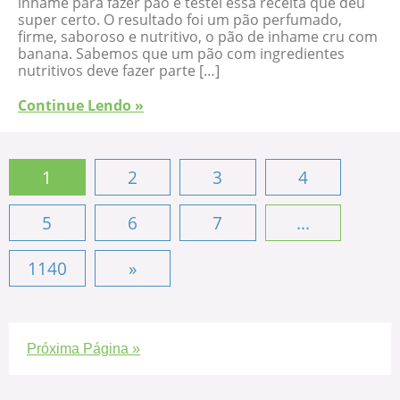
inhame para fazer pão e testei essa receita que deu
super certo. O resultado foi um pão perfumado,
firme, saboroso e nutritivo, o pão de inhame cru com
banana. Sabemos que um pão com ingredientes
nutritivos deve fazer parte […]
Continue Lendo »
1
2
3
4
5
6
7
...
1140
»
Próxima Página »