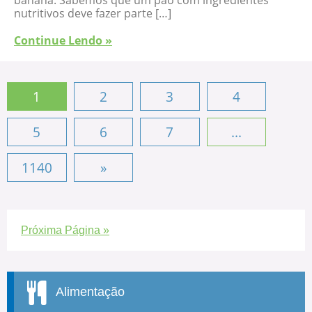
banana. Sabemos que um pão com ingredientes
nutritivos deve fazer parte […]
Continue Lendo »
1
2
3
4
5
6
7
...
1140
»
Próxima Página »
Alimentação