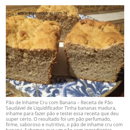
Pão de Inhame Cru com Banana – Receita de Pão
Saudável de Liquidificador Tinha bananas madura,
inhame para fazer pão e testei essa receita que deu
super certo. O resultado foi um pão perfumado,
firme, saboroso e nutritivo, o pão de inhame cru com