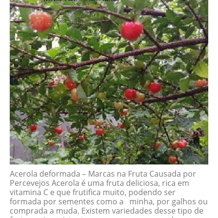
Acerola deformada – Marcas na Fruta Causada por
Percevejos Acerola é uma fruta deliciosa, rica em
vitamina C e que frutifica muito, podendo ser
formada por sementes como a minha, por galhos ou
comprada a muda. Existem variedades desse tipo de