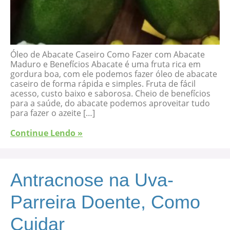
Óleo de Abacate Caseiro Como Fazer com Abacate
Maduro e Benefícios Abacate é uma fruta rica em
gordura boa, com ele podemos fazer óleo de abacate
caseiro de forma rápida e simples. Fruta de fácil
acesso, custo baixo e saborosa. Cheio de benefícios
para a saúde, do abacate podemos aproveitar tudo
para fazer o azeite […]
Continue Lendo »
Antracnose na Uva-
Parreira Doente, Como
Cuidar