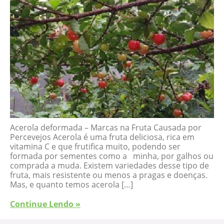
Acerola deformada – Marcas na Fruta Causada por
Percevejos Acerola é uma fruta deliciosa, rica em
vitamina C e que frutifica muito, podendo ser
formada por sementes como a minha, por galhos ou
comprada a muda. Existem variedades desse tipo de
fruta, mais resistente ou menos a pragas e doenças.
Mas, e quanto temos acerola […]
Continue Lendo »