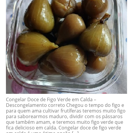
Congelar Doce de Figo Verde em Calda –
Descongelamento correto Chegou o tempo do figo e
para quem ama cultivar frutíferas teremos muito figo
para saborearmos maduro, dividir com os pássaros
que também amam, e teremos muito figo verde que
fica delicioso em calda. Congelar doce de figo verde