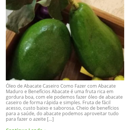
Óleo de Abacate Caseiro Como Fazer com Abacate
Maduro e Benefícios Abacate é uma fruta rica em
gordura boa, com ele podemos fazer óleo de abacate
caseiro de forma rápida e simples. Fruta de fácil
acesso, custo baixo e saborosa. Cheio de benefícios
para a saúde, do abacate podemos aproveitar tudo
para fazer o azeite […]