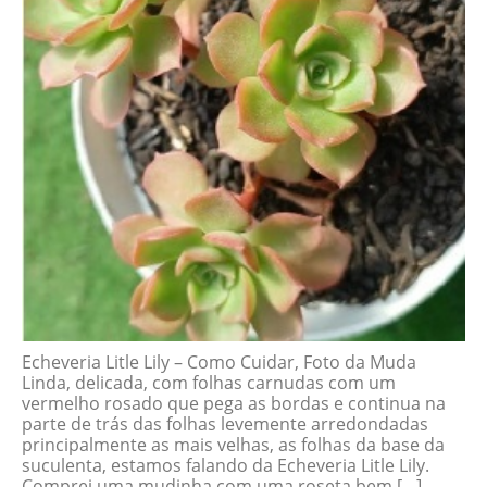
Echeveria Litle Lily – Como Cuidar, Foto da Muda
Linda, delicada, com folhas carnudas com um
vermelho rosado que pega as bordas e continua na
parte de trás das folhas levemente arredondadas
principalmente as mais velhas, as folhas da base da
suculenta, estamos falando da Echeveria Litle Lily.
Comprei uma mudinha com uma roseta bem […]