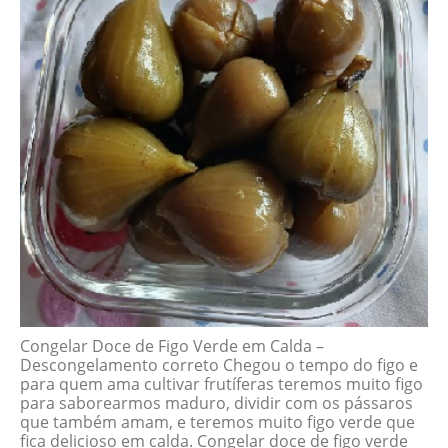
Congelar Doce de Figo Verde em Calda –
Descongelamento correto Chegou o tempo do figo e
para quem ama cultivar frutíferas teremos muito figo
para saborearmos maduro, dividir com os pássaros
que também amam, e teremos muito figo verde que
fica delicioso em calda. Congelar doce de figo verde