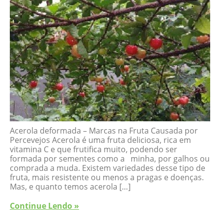
Acerola deformada – Marcas na Fruta Causada por
Percevejos Acerola é uma fruta deliciosa, rica em
vitamina C e que frutifica muito, podendo ser
formada por sementes como a minha, por galhos ou
comprada a muda. Existem variedades desse tipo de
fruta, mais resistente ou menos a pragas e doenças.
Mas, e quanto temos acerola […]
Continue Lendo »