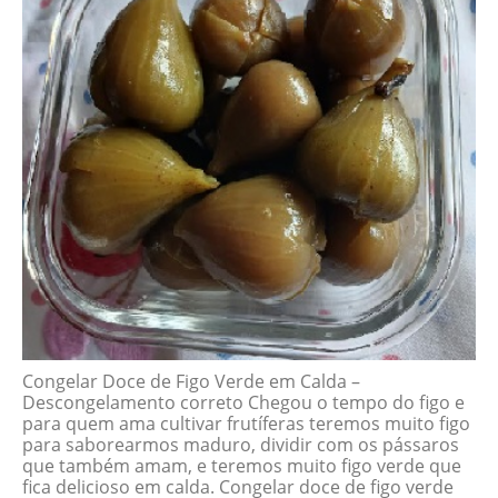
Congelar Doce de Figo Verde em Calda –
Descongelamento correto Chegou o tempo do figo e
para quem ama cultivar frutíferas teremos muito figo
para saborearmos maduro, dividir com os pássaros
que também amam, e teremos muito figo verde que
fica delicioso em calda. Congelar doce de figo verde