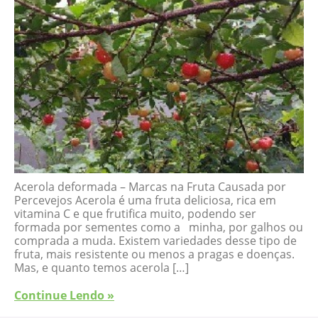
Acerola deformada – Marcas na Fruta Causada por
Percevejos Acerola é uma fruta deliciosa, rica em
vitamina C e que frutifica muito, podendo ser
formada por sementes como a minha, por galhos ou
comprada a muda. Existem variedades desse tipo de
fruta, mais resistente ou menos a pragas e doenças.
Mas, e quanto temos acerola […]
Continue Lendo »