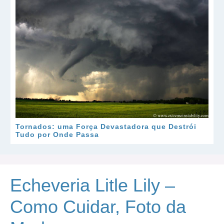
Tornados: uma Força Devastadora que Destrói
Tudo por Onde Passa
Echeveria Litle Lily –
Como Cuidar, Foto da