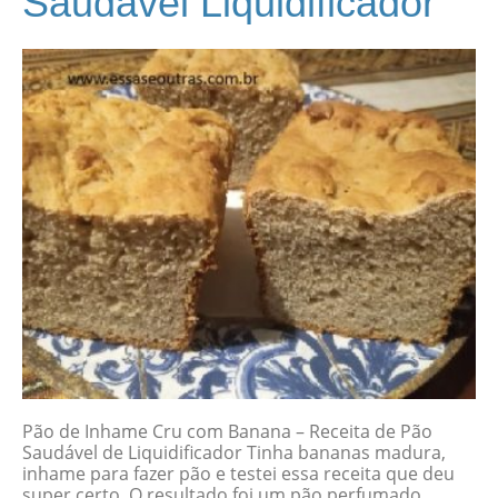
Saudável Liquidificador
Pão de Inhame Cru com Banana – Receita de Pão
Saudável de Liquidificador Tinha bananas madura,
inhame para fazer pão e testei essa receita que deu
super certo. O resultado foi um pão perfumado,