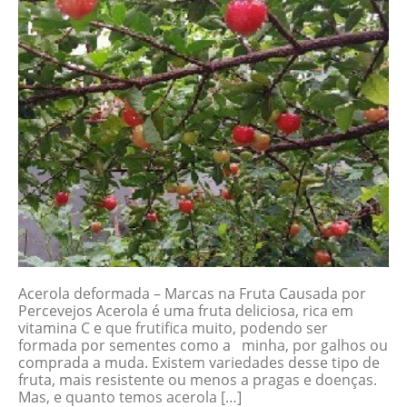
Acerola deformada – Marcas na Fruta Causada por
Percevejos Acerola é uma fruta deliciosa, rica em
vitamina C e que frutifica muito, podendo ser
formada por sementes como a minha, por galhos ou
comprada a muda. Existem variedades desse tipo de
fruta, mais resistente ou menos a pragas e doenças.
Mas, e quanto temos acerola […]