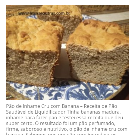
Pão de Inhame Cru com Banana – Receita de Pão
Saudável de Liquidificador Tinha bananas madura,
inhame para fazer pão e testei essa receita que deu
super certo. O resultado foi um pão perfumado,
firme, saboroso e nutritivo, o pão de inhame cru com
banana. Sabemos que um pão com ingredientes