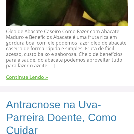
Óleo de Abacate Caseiro Como Fazer com Abacate
Maduro e Benefícios Abacate é uma fruta rica em
gordura boa, com ele podemos fazer óleo de abacate
caseiro de forma rápida e simples. Fruta de fácil
acesso, custo baixo e saborosa. Cheio de benefícios
para a saúde, do abacate podemos aproveitar tudo
para fazer o azeite […]
Continue Lendo »
Antracnose na Uva-
Parreira Doente, Como
Cuidar