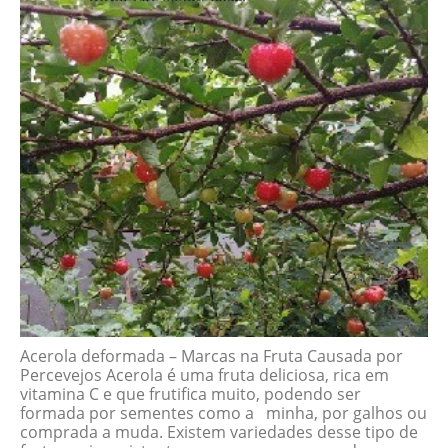
Acerola deformada – Marcas na Fruta Causada por
Percevejos Acerola é uma fruta deliciosa, rica em
vitamina C e que frutifica muito, podendo ser
formada por sementes como a minha, por galhos ou
comprada a muda. Existem variedades desse tipo de