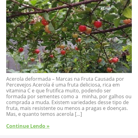
Acerola deformada – Marcas na Fruta Causada por
Percevejos Acerola é uma fruta deliciosa, rica em
vitamina C e que frutifica muito, podendo ser
formada por sementes como a minha, por galhos ou
comprada a muda. Existem variedades desse tipo de
fruta, mais resistente ou menos a pragas e doenças.
Mas, e quanto temos acerola […]
Continue Lendo »