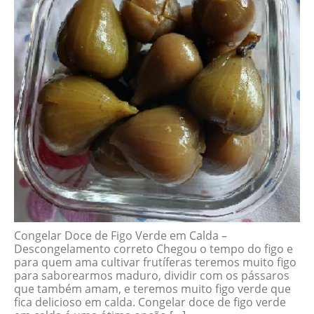
Congelar Doce de Figo Verde em Calda –
Descongelamento correto Chegou o tempo do figo e
para quem ama cultivar frutíferas teremos muito figo
para saborearmos maduro, dividir com os pássaros
que também amam, e teremos muito figo verde que
fica delicioso em calda. Congelar doce de figo verde