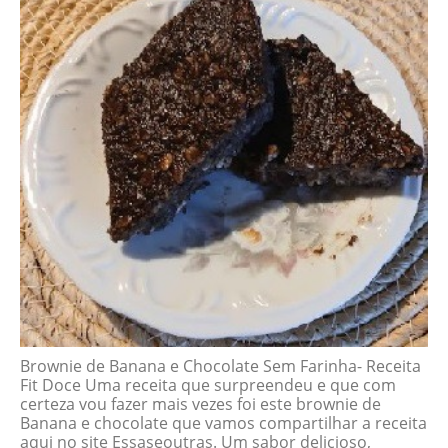
Brownie de Banana e Chocolate Sem Farinha- Receita
Fit Doce Uma receita que surpreendeu e que com
certeza vou fazer mais vezes foi este brownie de
Banana e chocolate que vamos compartilhar a receita
aqui no site Essaseoutras. Um sabor delicioso,