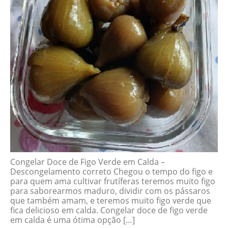
Congelar Doce de Figo Verde em Calda –
Descongelamento correto Chegou o tempo do figo e
para quem ama cultivar frutíferas teremos muito figo
para saborearmos maduro, dividir com os pássaros
que também amam, e teremos muito figo verde que
fica delicioso em calda. Congelar doce de figo verde
em calda é uma ótima opção […]