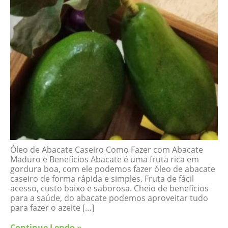
Óleo de Abacate Caseiro Como Fazer com Abacate
Maduro e Benefícios Abacate é uma fruta rica em
gordura boa, com ele podemos fazer óleo de abacate
caseiro de forma rápida e simples. Fruta de fácil
acesso, custo baixo e saborosa. Cheio de benefícios
para a saúde, do abacate podemos aproveitar tudo
para fazer o azeite […]
Continue Lendo »