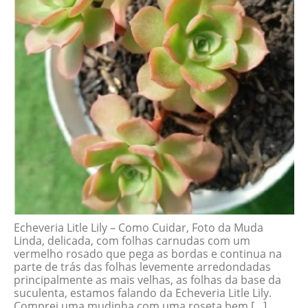
Echeveria Litle Lily – Como Cuidar, Foto da Muda
Linda, delicada, com folhas carnudas com um
vermelho rosado que pega as bordas e continua na
parte de trás das folhas levemente arredondadas
principalmente as mais velhas, as folhas da base da
suculenta, estamos falando da Echeveria Litle Lily.
Comprei uma mudinha com uma roseta bem […]