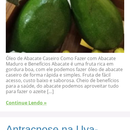
Óleo de Abacate Caseiro Como Fazer com Abacate
Maduro e Benefícios Abacate é uma fruta rica em
gordura boa, com ele podemos fazer óleo de abacate
caseiro de forma rápida e simples. Fruta de fácil
acesso, custo baixo e saborosa. Cheio de benefícios
para a saúde, do abacate podemos aproveitar tudo
para fazer o azeite […]
Continue Lendo »
Antracnose na Uva-