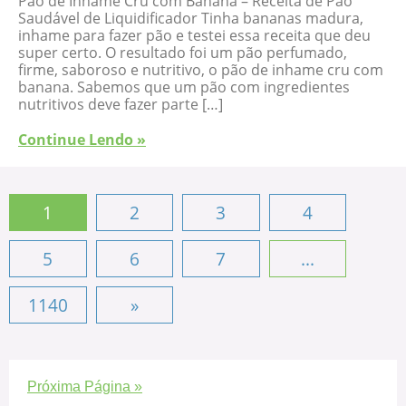
Pão de Inhame Cru com Banana – Receita de Pão
Saudável de Liquidificador Tinha bananas madura,
inhame para fazer pão e testei essa receita que deu
super certo. O resultado foi um pão perfumado,
firme, saboroso e nutritivo, o pão de inhame cru com
banana. Sabemos que um pão com ingredientes
nutritivos deve fazer parte […]
Continue Lendo »
1
2
3
4
5
6
7
...
1140
»
Próxima Página »