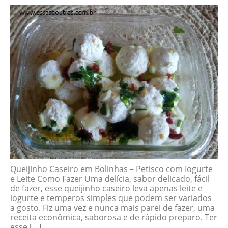
Queijinho Caseiro em Bolinhas – Petisco com Iogurte
e Leite Como Fazer Uma delícia, sabor delicado, fácil
de fazer, esse queijinho caseiro leva apenas leite e
iogurte e temperos simples que podem ser variados
a gosto. Fiz uma vez e nunca mais parei de fazer, uma
receita econômica, saborosa e de rápido preparo. Ter
esse […]