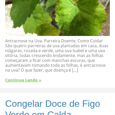
Antracnose na Uva- Parreira Doente, Como Cuidar
São quatro parreiras de uva plantadas em casa, duas
niágaras, rosada e verde, uma uva Isabel e uma uva
vitória, todas crescendo lindamente, mas as folhas
começaram a ficar com manchas escuras, que
aumentavam tomando toda as folhas, é antracnose
na uva? O que fazer, que doença é […]
Continue Lendo »
Congelar Doce de Figo
Verde em Calda