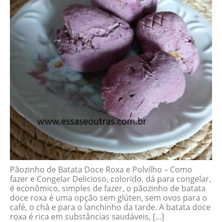
Pãozinho de Batata Doce Roxa e Polvilho – Como
fazer e Congelar Delicioso, colorido, dá para congelar,
é econômico, simples de fazer, o pãozinho de batata
doce roxa é uma opção sem glúten, sem ovos para o
café, o chá e para o lanchinho da tarde. A batata doce
roxa é rica em substâncias saudáveis, […]