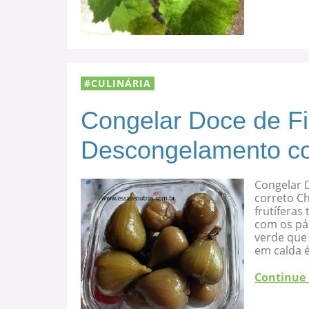
CULINÁRIA
Congelar Doce de F
Descongelamento co
Congelar 
correto C
frutíferas
com os pá
verde que 
em calda 
Continue