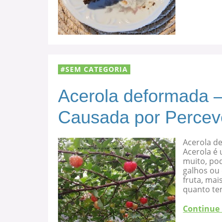
SEM CATEGORIA
Acerola deformada –
Causada por Percev
Acerola d
Acerola é 
muito, po
galhos ou
fruta, mai
quanto te
Continue