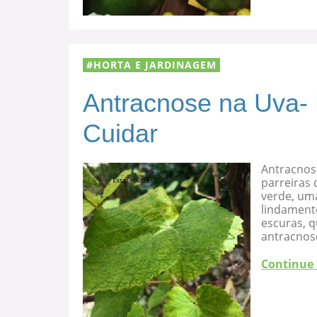
HORTA E JARDINAGEM
Antracnose na Uva-
Cuidar
Antracnos
parreiras 
verde, uma
lindament
escuras, 
antracnose
Continue