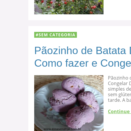
SEM CATEGORIA
Pãozinho de Batata 
Como fazer e Conge
Pãozinho d
Congelar D
simples de
sem glúten
tarde. A b
Continue