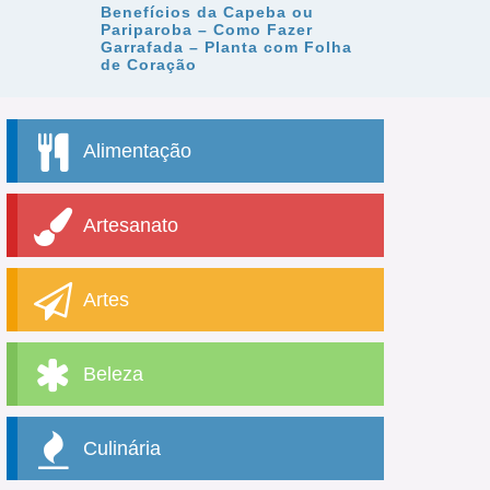
Benefícios da Capeba ou
Pariparoba – Como Fazer
Garrafada – Planta com Folha
de Coração
Alimentação
Artesanato
Artes
Beleza
Culinária