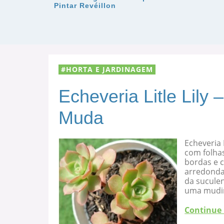
Pintar Revéillon
HORTA E JARDINAGEM
Echeveria Litle Lily
Muda
Echeveria 
com folha
bordas e c
arredondad
da suculen
uma mudi
Continue