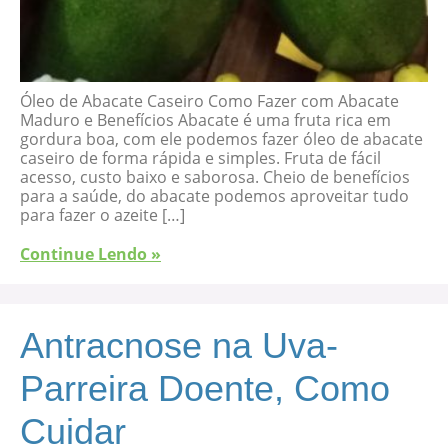
Óleo de Abacate Caseiro Como Fazer com Abacate
Maduro e Benefícios Abacate é uma fruta rica em
gordura boa, com ele podemos fazer óleo de abacate
caseiro de forma rápida e simples. Fruta de fácil
acesso, custo baixo e saborosa. Cheio de benefícios
para a saúde, do abacate podemos aproveitar tudo
para fazer o azeite […]
Continue Lendo »
Antracnose na Uva-
Parreira Doente, Como
Cuidar