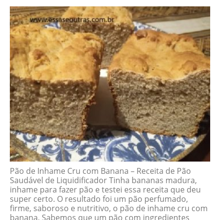
Pão de Inhame Cru com Banana – Receita de Pão
Saudável de Liquidificador Tinha bananas madura,
inhame para fazer pão e testei essa receita que deu
super certo. O resultado foi um pão perfumado,
firme, saboroso e nutritivo, o pão de inhame cru com
banana. Sabemos que um pão com ingredientes