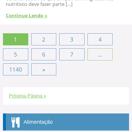
nutritivos deve fazer parte […]
Continue Lendo »
1
2
3
4
5
6
7
...
1140
»
Próxima Página »
Alimentação