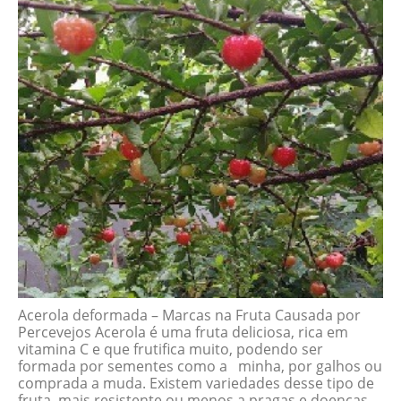
Acerola deformada – Marcas na Fruta Causada por
Percevejos Acerola é uma fruta deliciosa, rica em
vitamina C e que frutifica muito, podendo ser
formada por sementes como a minha, por galhos ou
comprada a muda. Existem variedades desse tipo de
fruta, mais resistente ou menos a pragas e doenças.