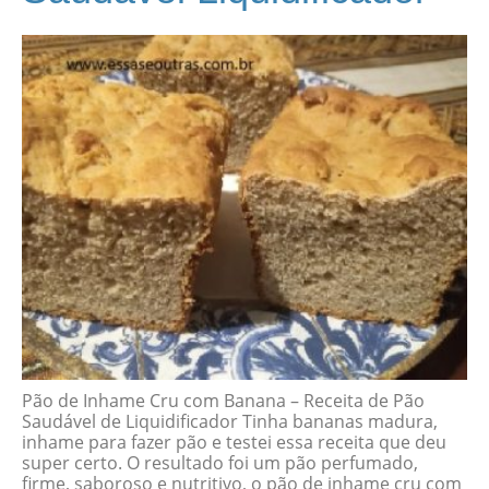
Pão de Inhame Cru com Banana – Receita de Pão
Saudável de Liquidificador Tinha bananas madura,
inhame para fazer pão e testei essa receita que deu
super certo. O resultado foi um pão perfumado,
firme, saboroso e nutritivo, o pão de inhame cru com