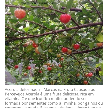
Acerola deformada – Marcas na Fruta Causada por
Percevejos Acerola é uma fruta deliciosa, rica em
vitamina C e que frutifica muito, podendo ser
formada por sementes como a minha, por galhos ou
comprada a muda. Existem variedades desse tipo de