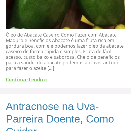
Óleo de Abacate Caseiro Como Fazer com Abacate
Maduro e Benefícios Abacate é uma fruta rica em
gordura boa, com ele podemos fazer óleo de abacate
caseiro de forma rápida e simples. Fruta de fácil
acesso, custo baixo e saborosa. Cheio de benefícios
para a saúde, do abacate podemos aproveitar tudo
para fazer o azeite […]
Continue Lendo »
Antracnose na Uva-
Parreira Doente, Como