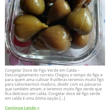
Congelar Doce de Figo Verde em Calda –
Descongelamento correto Chegou o tempo do figo e
para quem ama cultivar frutíferas teremos muito figo
para saborearmos maduro, dividir com os pássaros
que também amam, e teremos muito figo verde que
fica delicioso em calda. Congelar doce de figo verde
em calda é uma ótima opção […]
Continue Lendo »