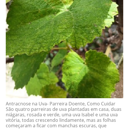
Antracnose na Uva- Parreira Doente, Como Cuidar
São quatro parreiras de uva plantadas em casa, duas
niágaras, rosada e verde, uma uva Isabel e uma uva
vitória, todas crescendo lindamente, mas as folhas
começaram a ficar com manchas escuras, que