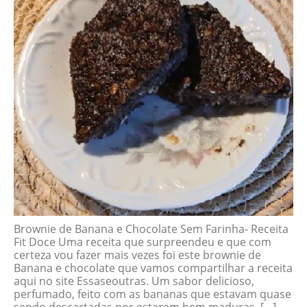
Brownie de Banana e Chocolate Sem Farinha- Receita
Fit Doce Uma receita que surpreendeu e que com
certeza vou fazer mais vezes foi este brownie de
Banana e chocolate que vamos compartilhar a receita
aqui no site Essaseoutras. Um sabor delicioso,
perfumado, feito com as bananas que estavam quase
sendo descartadas por estarem bem maduras. […]