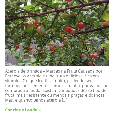
Acerola deformada – Marcas na Fruta Causada por
Percevejos Acerola é uma fruta deliciosa, rica em
vitamina C e que frutifica muito, podendo ser
formada por sementes como a minha, por galhos ou
comprada a muda. Existem variedades desse tipo de
fruta, mais resistente ou menos a pragas e doenças.
Mas, e quanto temos acerola […]
Continue Lendo »