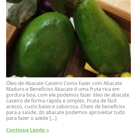
Óleo de Abacate Caseiro Como Fazer com Abacate
Maduro e Benefícios Abacate é uma fruta rica em
gordura boa, com ele podemos fazer óleo de abacate
caseiro de forma rápida e simples. Fruta de fácil
acesso, custo baixo e saborosa. Cheio de benefícios
para a saúde, do abacate podemos aproveitar tudo
para fazer o azeite […]
Continue Lendo »