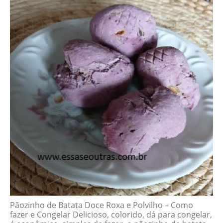
Pãozinho de Batata Doce Roxa e Polvilho – Como
fazer e Congelar Delicioso, colorido, dá para congelar,