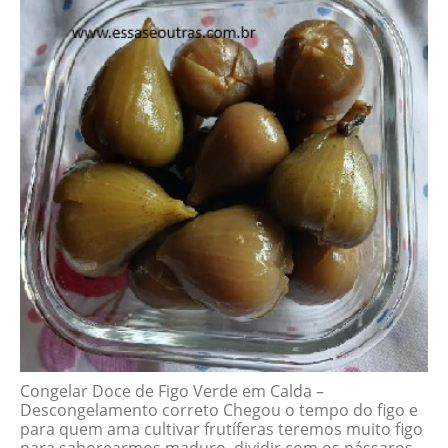
Congelar Doce de Figo Verde em Calda –
Descongelamento correto Chegou o tempo do figo e
para quem ama cultivar frutíferas teremos muito figo
para saborearmos maduro, dividir com os pássaros