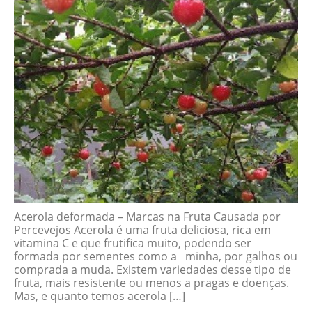
Acerola deformada – Marcas na Fruta Causada por
Percevejos Acerola é uma fruta deliciosa, rica em
vitamina C e que frutifica muito, podendo ser
formada por sementes como a minha, por galhos ou
comprada a muda. Existem variedades desse tipo de
fruta, mais resistente ou menos a pragas e doenças.
Mas, e quanto temos acerola […]