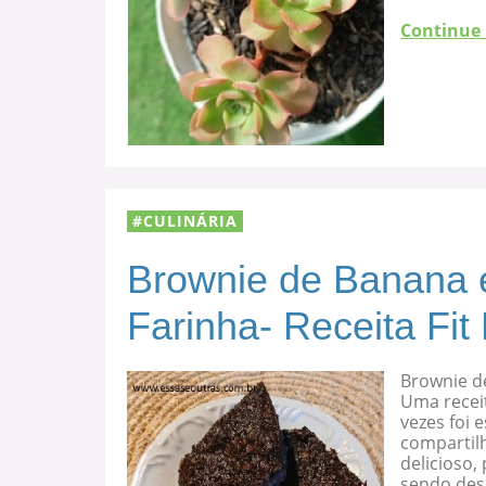
Continue
CULINÁRIA
Brownie de Banana 
Farinha- Receita Fit
Brownie d
Uma recei
vezes foi
compartilh
delicioso
sendo des