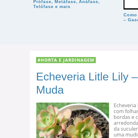
Prófase, Metáfase, Anáfase,
Telófase e mais
Como 
– Gas
HORTA E JARDINAGEM
Echeveria Litle Lily
Muda
Echeveria 
com folha
bordas e c
arredondad
da suculen
uma mudi