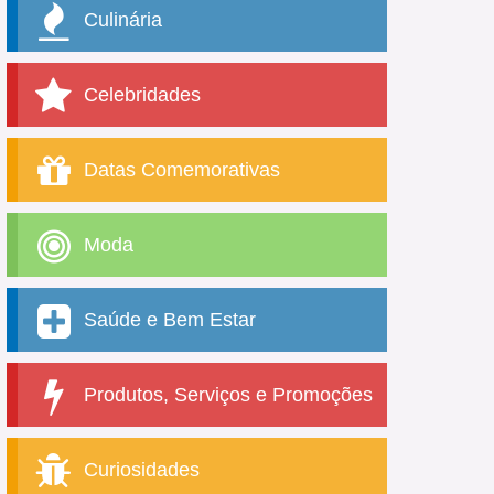
Culinária
Celebridades
Datas Comemorativas
Moda
Saúde e Bem Estar
Produtos, Serviços e Promoções
Curiosidades