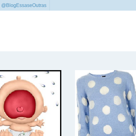
 @BlogEssaseOutras