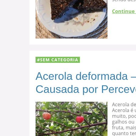
Continue
SEM CATEGORIA
Acerola deformada –
Causada por Percev
Acerola d
Acerola é 
muito, po
galhos ou
fruta, mai
quanto te