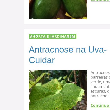
HORTA E JARDINAGEM
Antracnose na Uva-
Cuidar
Antracnos
parreiras 
verde, uma
lindament
escuras, 
antracnose
Continue