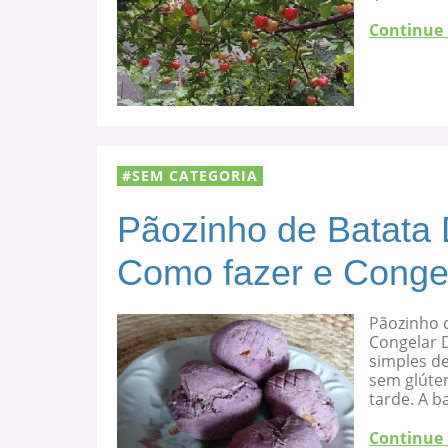
Continue
SEM CATEGORIA
Pãozinho de Batata 
Como fazer e Conge
Pãozinho d
Congelar D
simples de
sem glúten
tarde. A b
Continue