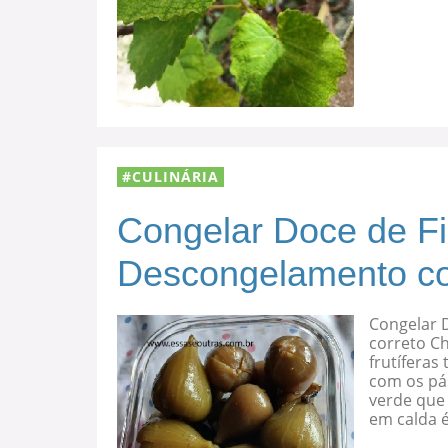
CULINÁRIA
Congelar Doce de F
Descongelamento co
Congelar 
correto C
frutíferas
com os pá
verde que 
em calda 