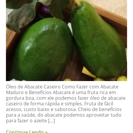
Óleo de Abacate Caseiro Como Fazer com Abacate
Maduro e Benefícios Abacate é uma fruta rica em
gordura boa, com ele podemos fazer óleo de abacate
caseiro de forma rápida e simples. Fruta de fácil
acesso, custo baixo e saborosa. Cheio de benefícios
para a saúde, do abacate podemos aproveitar tudo
para fazer o azeite […]
Continue Lendo »