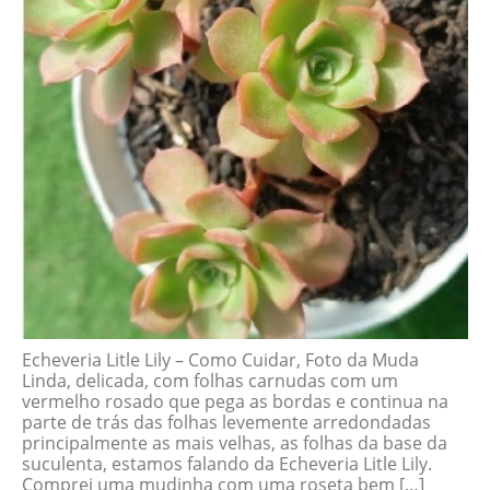
Echeveria Litle Lily – Como Cuidar, Foto da Muda
Linda, delicada, com folhas carnudas com um
vermelho rosado que pega as bordas e continua na
parte de trás das folhas levemente arredondadas
principalmente as mais velhas, as folhas da base da
suculenta, estamos falando da Echeveria Litle Lily.
Comprei uma mudinha com uma roseta bem […]