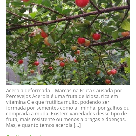
Acerola deformada – Marcas na Fruta Causada por
Percevejos Acerola é uma fruta deliciosa, rica em
vitamina C e que frutifica muito, podendo ser
formada por sementes como a minha, por galhos ou
comprada a muda. Existem variedades desse tipo de
fruta, mais resistente ou menos a pragas e doenças.
Mas, e quanto temos acerola […]