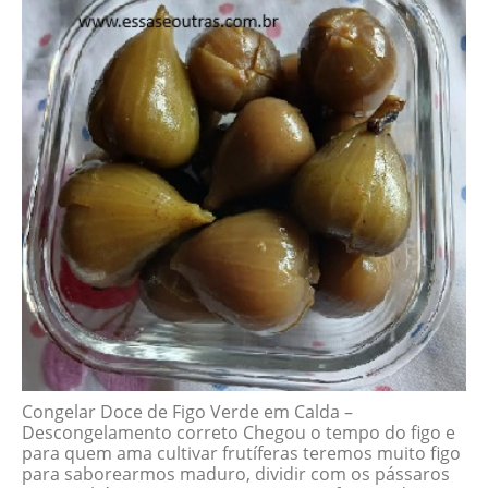
Congelar Doce de Figo Verde em Calda –
Descongelamento correto Chegou o tempo do figo e
para quem ama cultivar frutíferas teremos muito figo
para saborearmos maduro, dividir com os pássaros