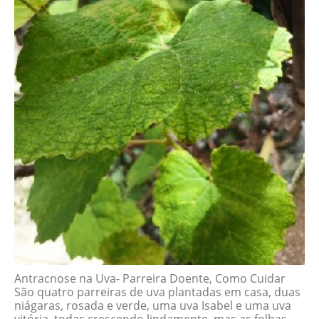
Antracnose na Uva- Parreira Doente, Como Cuidar
São quatro parreiras de uva plantadas em casa, duas
niágaras, rosada e verde, uma uva Isabel e uma uva
vitória, todas crescendo lindamente, mas as folhas