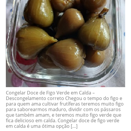
Congelar Doce de Figo Verde em Calda –
Descongelamento correto Chegou o tempo do figo e
para quem ama cultivar frutíferas teremos muito figo
para saborearmos maduro, dividir com os pássaros
que também amam, e teremos muito figo verde que
fica delicioso em calda. Congelar doce de figo verde
em calda é uma ótima opção […]