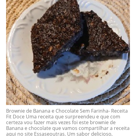
Brownie de Banana e Chocolate Sem Farinha- Receita
Fit Doce Uma receita que surpreendeu e que com
certeza vou fazer mais vezes foi este brownie de
Banana e chocolate que vamos compartilhar a receita
aqui no site Essaseoutras. Um sabor delicioso,