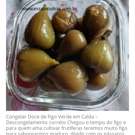
Congelar Doce de Figo Verde em Calda –
Descongelamento correto Chegou o tempo do figo e
para quem ama cultivar frutíferas teremos muito figo
para saborearmos maduro, dividir com os pássaros