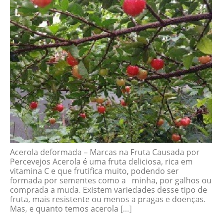
Acerola deformada – Marcas na Fruta Causada por
Percevejos Acerola é uma fruta deliciosa, rica em
vitamina C e que frutifica muito, podendo ser
formada por sementes como a minha, por galhos ou
comprada a muda. Existem variedades desse tipo de
fruta, mais resistente ou menos a pragas e doenças.
Mas, e quanto temos acerola […]