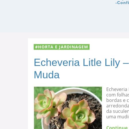
-Conf
HORTA E JARDINAGEM
Echeveria Litle Lily
Muda
Echeveria 
com folha
bordas e c
arredondad
da suculen
uma mudi
Continue