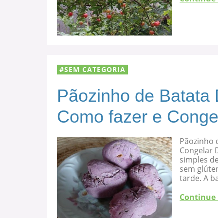
SEM CATEGORIA
Pãozinho de Batata 
Como fazer e Conge
Pãozinho d
Congelar D
simples de
sem glúten
tarde. A b
Continue