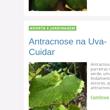
HORTA E JARDINAGEM
Antracnose na Uva-
Cuidar
Antracnos
parreiras 
verde, uma
lindament
escuras, 
antracnose
Continue