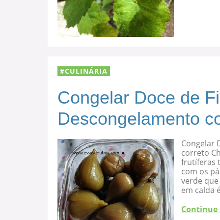
CULINÁRIA
Congelar Doce de F
Descongelamento co
Congelar 
correto C
frutíferas
com os pá
verde que 
em calda 
Continue