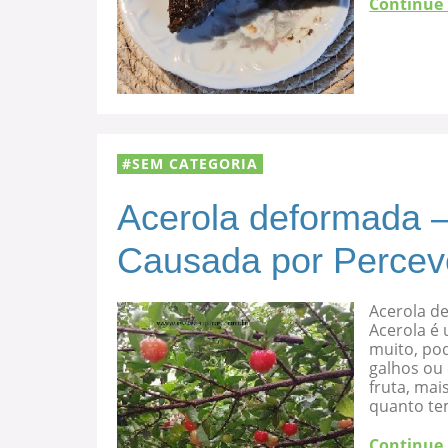
Continue
SEM CATEGORIA
Acerola deformada –
Causada por Percev
Acerola d
Acerola é 
muito, po
galhos ou
fruta, mai
quanto te
Continue