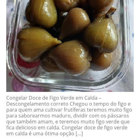
Congelar Doce de Figo Verde em Calda –
Descongelamento correto Chegou o tempo do figo e
para quem ama cultivar frutíferas teremos muito figo
para saborearmos maduro, dividir com os pássaros
que também amam, e teremos muito figo verde que
fica delicioso em calda. Congelar doce de figo verde
em calda é uma ótima opção […]