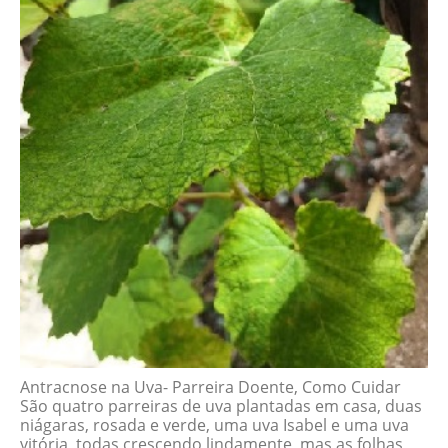
Antracnose na Uva- Parreira Doente, Como Cuidar
São quatro parreiras de uva plantadas em casa, duas
niágaras, rosada e verde, uma uva Isabel e uma uva
vitória, todas crescendo lindamente, mas as folhas