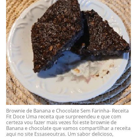
Brownie de Banana e Chocolate Sem Farinha- Receita
Fit Doce Uma receita que surpreendeu e que com
certeza vou fazer mais vezes foi este brownie de
Banana e chocolate que vamos compartilhar a receita
aqui no site Essaseoutras. Um sabor delicioso,