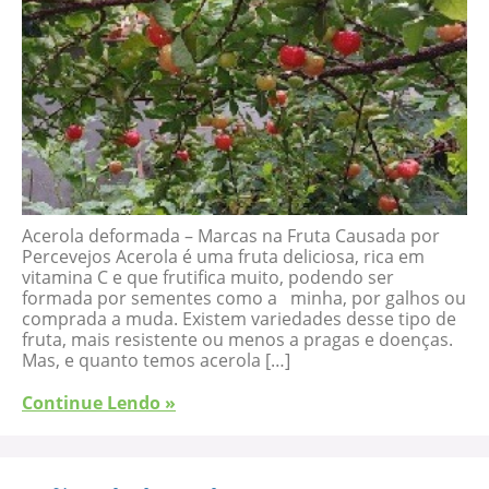
Acerola deformada – Marcas na Fruta Causada por
Percevejos Acerola é uma fruta deliciosa, rica em
vitamina C e que frutifica muito, podendo ser
formada por sementes como a minha, por galhos ou
comprada a muda. Existem variedades desse tipo de
fruta, mais resistente ou menos a pragas e doenças.
Mas, e quanto temos acerola […]
Continue Lendo »