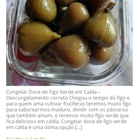
Congelar Doce de Figo Verde em Calda –
Descongelamento correto Chegou o tempo do figo e
para quem ama cultivar frutíferas teremos muito figo
para saborearmos maduro, dividir com os pássaros
que também amam, e teremos muito figo verde que
fica delicioso em calda. Congelar doce de figo verde
em calda é uma ótima opção […]