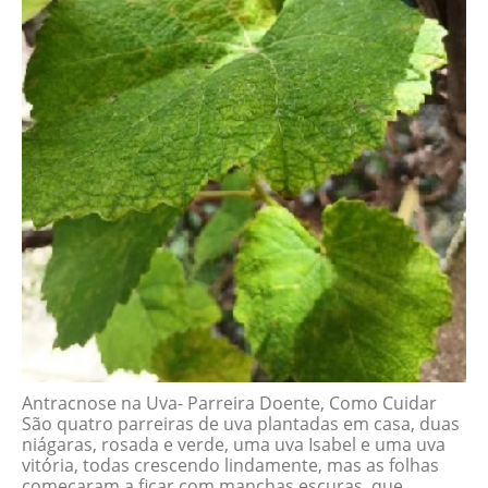
Antracnose na Uva- Parreira Doente, Como Cuidar
São quatro parreiras de uva plantadas em casa, duas
niágaras, rosada e verde, uma uva Isabel e uma uva
vitória, todas crescendo lindamente, mas as folhas
começaram a ficar com manchas escuras, que