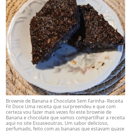
Brownie de Banana e Chocolate Sem Farinha- Receita
Fit Doce Uma receita que surpreendeu e que com
certeza vou fazer mais vezes foi este brownie de
Banana e chocolate que vamos compartilhar a receita
aqui no site Essaseoutras. Um sabor delicioso,
perfumado, feito com as bananas que estavam quase