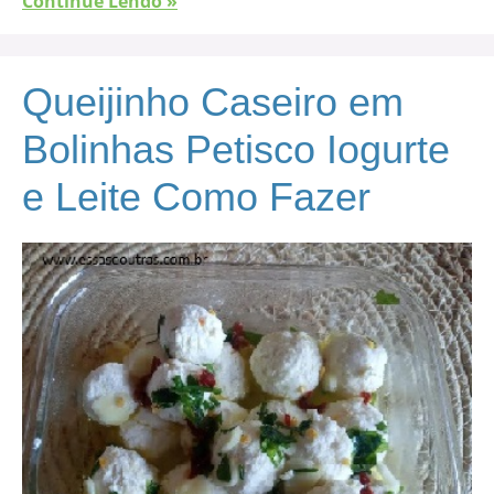
Continue Lendo »
Queijinho Caseiro em
Bolinhas Petisco Iogurte
e Leite Como Fazer