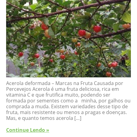
Acerola deformada – Marcas na Fruta Causada por
Percevejos Acerola é uma fruta deliciosa, rica em
vitamina C e que frutifica muito, podendo ser
formada por sementes como a minha, por galhos ou
comprada a muda. Existem variedades desse tipo de
fruta, mais resistente ou menos a pragas e doenças.
Mas, e quanto temos acerola […]
Continue Lendo »