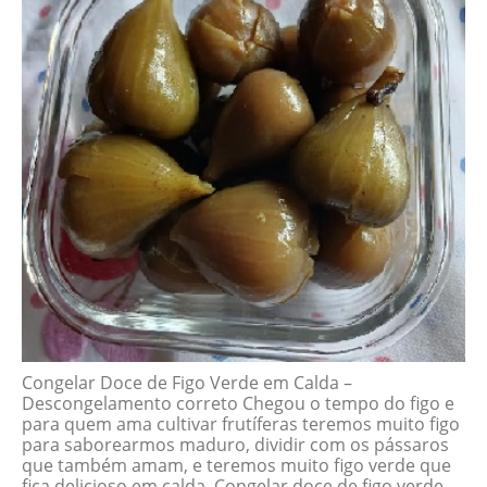
Congelar Doce de Figo Verde em Calda –
Descongelamento correto Chegou o tempo do figo e
para quem ama cultivar frutíferas teremos muito figo
para saborearmos maduro, dividir com os pássaros
que também amam, e teremos muito figo verde que
fica delicioso em calda. Congelar doce de figo verde