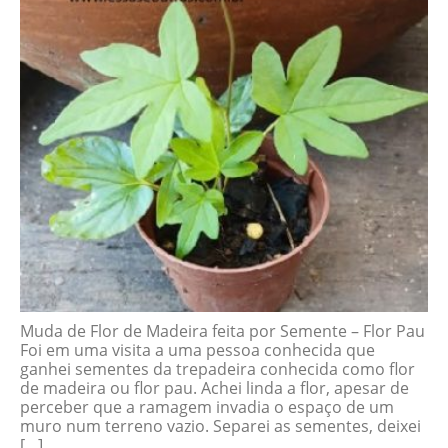
Muda de Flor de Madeira feita por Semente – Flor Pau
Foi em uma visita a uma pessoa conhecida que
ganhei sementes da trepadeira conhecida como flor
de madeira ou flor pau. Achei linda a flor, apesar de
perceber que a ramagem invadia o espaço de um
muro num terreno vazio. Separei as sementes, deixei
[…]