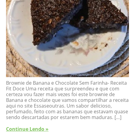
Brownie de Banana e Chocolate Sem Farinha- Receita
Fit Doce Uma receita que surpreendeu e que com
certeza vou fazer mais vezes foi este brownie de
Banana e chocolate que vamos compartilhar a receita
aqui no site Essaseoutras. Um sabor delicioso,
perfumado, feito com as bananas que estavam quase
sendo descartadas por estarem bem maduras. […]
Continue Lendo »