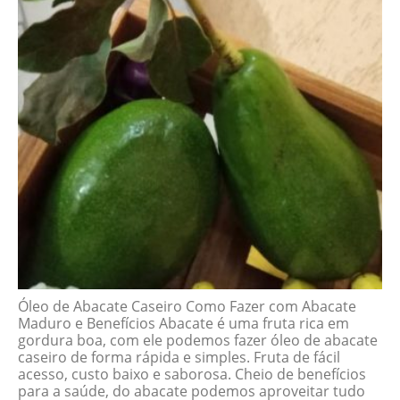
Óleo de Abacate Caseiro Como Fazer com Abacate
Maduro e Benefícios Abacate é uma fruta rica em
gordura boa, com ele podemos fazer óleo de abacate
caseiro de forma rápida e simples. Fruta de fácil
acesso, custo baixo e saborosa. Cheio de benefícios
para a saúde, do abacate podemos aproveitar tudo