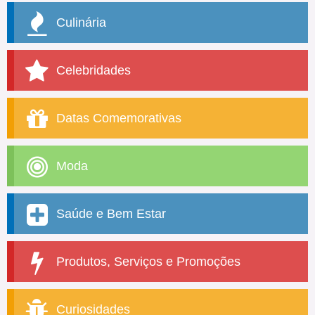
Culinária
Celebridades
Datas Comemorativas
Moda
Saúde e Bem Estar
Produtos, Serviços e Promoções
Curiosidades