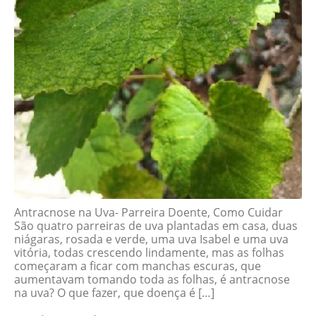
Antracnose na Uva- Parreira Doente, Como Cuidar
São quatro parreiras de uva plantadas em casa, duas
niágaras, rosada e verde, uma uva Isabel e uma uva
vitória, todas crescendo lindamente, mas as folhas
começaram a ficar com manchas escuras, que
aumentavam tomando toda as folhas, é antracnose
na uva? O que fazer, que doença é […]