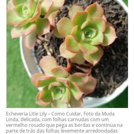
Echeveria Litle Lily – Como Cuidar, Foto da Muda
Linda, delicada, com folhas carnudas com um
vermelho rosado que pega as bordas e continua na
parte de trás das folhas levemente arredondadas