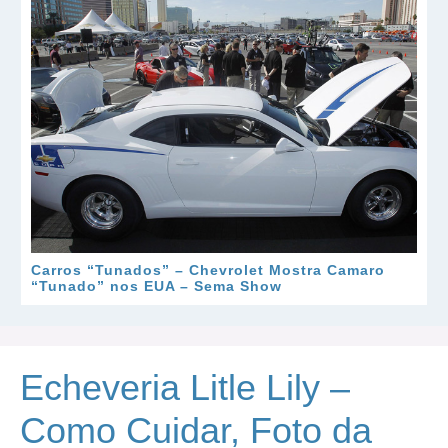
Carros “Tunados” – Chevrolet Mostra Camaro
“Tunado” nos EUA – Sema Show
Echeveria Litle Lily –
Como Cuidar, Foto da