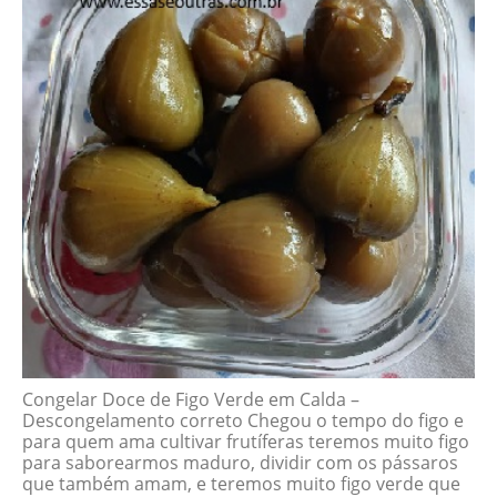
Congelar Doce de Figo Verde em Calda –
Descongelamento correto Chegou o tempo do figo e
para quem ama cultivar frutíferas teremos muito figo
para saborearmos maduro, dividir com os pássaros
que também amam, e teremos muito figo verde que