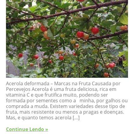
Acerola deformada – Marcas na Fruta Causada por
Percevejos Acerola é uma fruta deliciosa, rica em
vitamina C e que frutifica muito, podendo ser
formada por sementes como a minha, por galhos ou
comprada a muda. Existem variedades desse tipo de
fruta, mais resistente ou menos a pragas e doenças.
Mas, e quanto temos acerola […]
Continue Lendo »