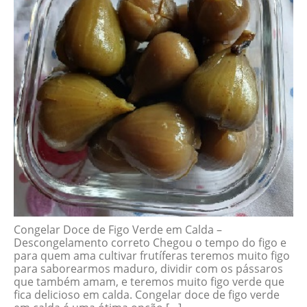
Congelar Doce de Figo Verde em Calda –
Descongelamento correto Chegou o tempo do figo e
para quem ama cultivar frutíferas teremos muito figo
para saborearmos maduro, dividir com os pássaros
que também amam, e teremos muito figo verde que
fica delicioso em calda. Congelar doce de figo verde