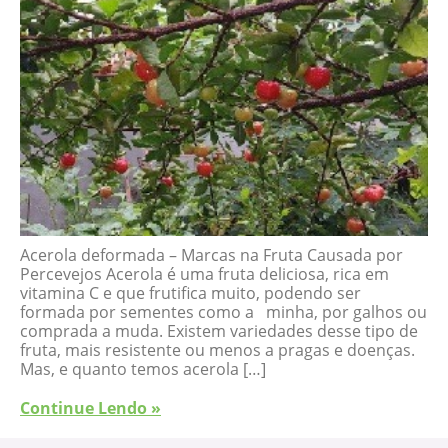
Acerola deformada – Marcas na Fruta Causada por
Percevejos Acerola é uma fruta deliciosa, rica em
vitamina C e que frutifica muito, podendo ser
formada por sementes como a minha, por galhos ou
comprada a muda. Existem variedades desse tipo de
fruta, mais resistente ou menos a pragas e doenças.
Mas, e quanto temos acerola […]
Continue Lendo »