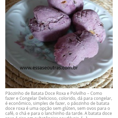
Pãozinho de Batata Doce Roxa e Polvilho – Como
fazer e Congelar Delicioso, colorido, dá para congelar,
é econômico, simples de fazer, o pãozinho de batata
doce roxa é uma opção sem glúten, sem ovos para o
café, o chá e para o lanchinho da tarde. A batata doce