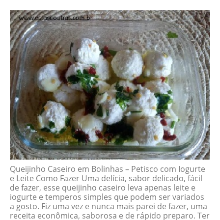
Queijinho Caseiro em Bolinhas – Petisco com Iogurte
e Leite Como Fazer Uma delícia, sabor delicado, fácil
de fazer, esse queijinho caseiro leva apenas leite e
iogurte e temperos simples que podem ser variados
a gosto. Fiz uma vez e nunca mais parei de fazer, uma
receita econômica, saborosa e de rápido preparo. Ter