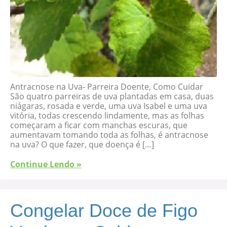
Antracnose na Uva- Parreira Doente, Como Cuidar
São quatro parreiras de uva plantadas em casa, duas
niágaras, rosada e verde, uma uva Isabel e uma uva
vitória, todas crescendo lindamente, mas as folhas
começaram a ficar com manchas escuras, que
aumentavam tomando toda as folhas, é antracnose
na uva? O que fazer, que doença é […]
Continue Lendo »
Congelar Doce de Figo