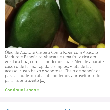
Óleo de Abacate Caseiro Como Fazer com Abacate
Maduro e Benefícios Abacate é uma fruta rica em
gordura boa, com ele podemos fazer óleo de abacate
caseiro de forma rápida e simples. Fruta de fácil
acesso, custo baixo e saborosa. Cheio de benefícios
para a saúde, do abacate podemos aproveitar tudo
para fazer o azeite […]
Continue Lendo »