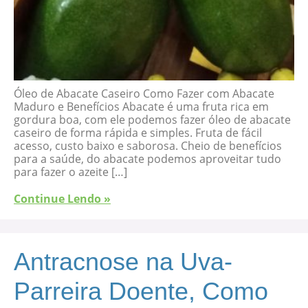
Óleo de Abacate Caseiro Como Fazer com Abacate
Maduro e Benefícios Abacate é uma fruta rica em
gordura boa, com ele podemos fazer óleo de abacate
caseiro de forma rápida e simples. Fruta de fácil
acesso, custo baixo e saborosa. Cheio de benefícios
para a saúde, do abacate podemos aproveitar tudo
para fazer o azeite […]
Continue Lendo »
Antracnose na Uva-
Parreira Doente, Como