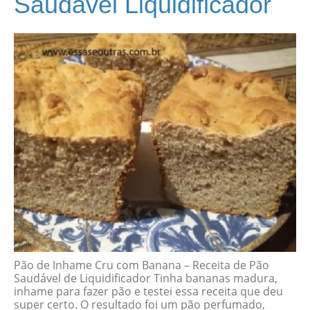
Saudável Liquidificador
Pão de Inhame Cru com Banana – Receita de Pão
Saudável de Liquidificador Tinha bananas madura,
inhame para fazer pão e testei essa receita que deu
super certo. O resultado foi um pão perfumado,