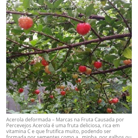
Acerola deformada – Marcas na Fruta Causada por
Percevejos Acerola é uma fruta deliciosa, rica em
vitamina C e que frutifica muito, podendo ser
formada por sementes como a minha, por galhos ou