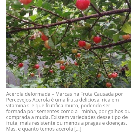
Acerola deformada – Marcas na Fruta Causada por
Percevejos Acerola é uma fruta deliciosa, rica em
vitamina C e que frutifica muito, podendo ser
formada por sementes como a minha, por galhos ou
comprada a muda. Existem variedades desse tipo de
fruta, mais resistente ou menos a pragas e doenças.
Mas, e quanto temos acerola […]