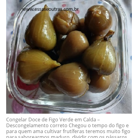
Congelar Doce de Figo Verde em Calda –
Descongelamento correto Chegou o tempo do figo e
para quem ama cultivar frutíferas teremos muito figo
para saborearmos maduro, dividir com os pássaros