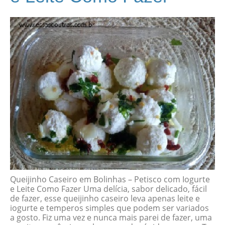
Queijinho Caseiro em Bolinhas – Petisco com Iogurte
e Leite Como Fazer Uma delícia, sabor delicado, fácil
de fazer, esse queijinho caseiro leva apenas leite e
iogurte e temperos simples que podem ser variados
a gosto. Fiz uma vez e nunca mais parei de fazer, uma