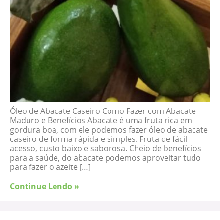
Óleo de Abacate Caseiro Como Fazer com Abacate
Maduro e Benefícios Abacate é uma fruta rica em
gordura boa, com ele podemos fazer óleo de abacate
caseiro de forma rápida e simples. Fruta de fácil
acesso, custo baixo e saborosa. Cheio de benefícios
para a saúde, do abacate podemos aproveitar tudo
para fazer o azeite […]
Continue Lendo »