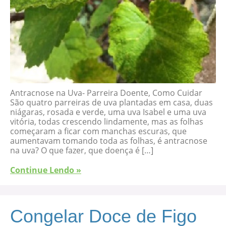
Antracnose na Uva- Parreira Doente, Como Cuidar
São quatro parreiras de uva plantadas em casa, duas
niágaras, rosada e verde, uma uva Isabel e uma uva
vitória, todas crescendo lindamente, mas as folhas
começaram a ficar com manchas escuras, que
aumentavam tomando toda as folhas, é antracnose
na uva? O que fazer, que doença é […]
Continue Lendo »
Congelar Doce de Figo