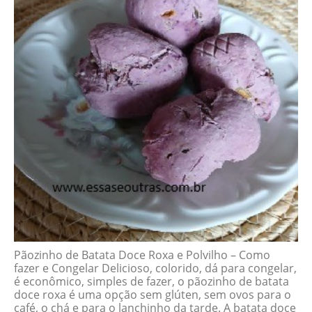
Pãozinho de Batata Doce Roxa e Polvilho – Como
fazer e Congelar Delicioso, colorido, dá para congelar,
é econômico, simples de fazer, o pãozinho de batata
doce roxa é uma opção sem glúten, sem ovos para o
café, o chá e para o lanchinho da tarde. A batata doce