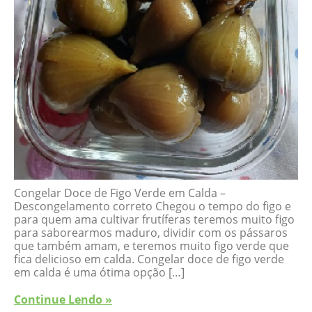
Congelar Doce de Figo Verde em Calda –
Descongelamento correto Chegou o tempo do figo e
para quem ama cultivar frutíferas teremos muito figo
para saborearmos maduro, dividir com os pássaros
que também amam, e teremos muito figo verde que
fica delicioso em calda. Congelar doce de figo verde
em calda é uma ótima opção […]
Continue Lendo »