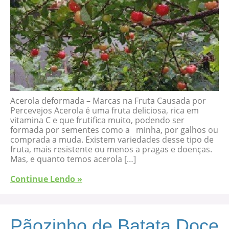
Acerola deformada – Marcas na Fruta Causada por
Percevejos Acerola é uma fruta deliciosa, rica em
vitamina C e que frutifica muito, podendo ser
formada por sementes como a minha, por galhos ou
comprada a muda. Existem variedades desse tipo de
fruta, mais resistente ou menos a pragas e doenças.
Mas, e quanto temos acerola […]
Continue Lendo »
Pãozinho de Batata Doce