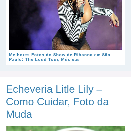
Melhores Fotos do Show de Rihanna em São
Paulo: The Loud Tour, Músicas
Echeveria Litle Lily –
Como Cuidar, Foto da
Muda