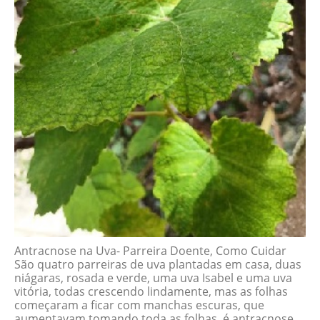
Antracnose na Uva- Parreira Doente, Como Cuidar
São quatro parreiras de uva plantadas em casa, duas
niágaras, rosada e verde, uma uva Isabel e uma uva
vitória, todas crescendo lindamente, mas as folhas
começaram a ficar com manchas escuras, que
aumentavam tomando toda as folhas, é antracnose