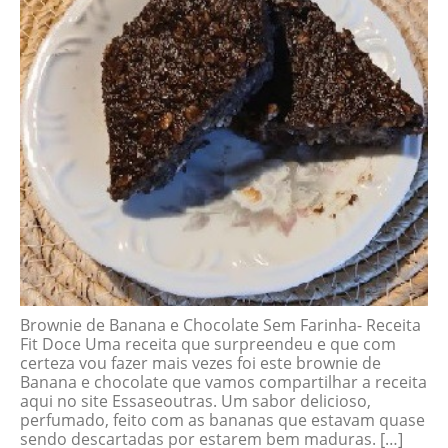
Brownie de Banana e Chocolate Sem Farinha- Receita
Fit Doce Uma receita que surpreendeu e que com
certeza vou fazer mais vezes foi este brownie de
Banana e chocolate que vamos compartilhar a receita
aqui no site Essaseoutras. Um sabor delicioso,
perfumado, feito com as bananas que estavam quase
sendo descartadas por estarem bem maduras. […]