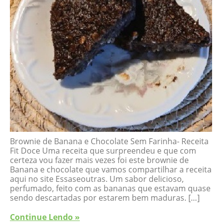
Brownie de Banana e Chocolate Sem Farinha- Receita
Fit Doce Uma receita que surpreendeu e que com
certeza vou fazer mais vezes foi este brownie de
Banana e chocolate que vamos compartilhar a receita
aqui no site Essaseoutras. Um sabor delicioso,
perfumado, feito com as bananas que estavam quase
sendo descartadas por estarem bem maduras. […]
Continue Lendo »