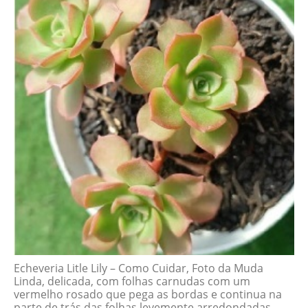
Echeveria Litle Lily – Como Cuidar, Foto da Muda
Linda, delicada, com folhas carnudas com um
vermelho rosado que pega as bordas e continua na
parte de trás das folhas levemente arredondadas