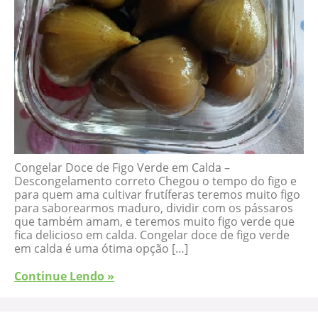
Congelar Doce de Figo Verde em Calda –
Descongelamento correto Chegou o tempo do figo e
para quem ama cultivar frutíferas teremos muito figo
para saborearmos maduro, dividir com os pássaros
que também amam, e teremos muito figo verde que
fica delicioso em calda. Congelar doce de figo verde
em calda é uma ótima opção […]
Continue Lendo »