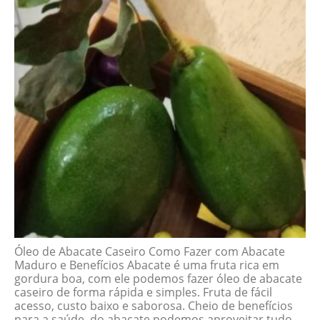
Óleo de Abacate Caseiro Como Fazer com Abacate
Maduro e Benefícios Abacate é uma fruta rica em
gordura boa, com ele podemos fazer óleo de abacate
caseiro de forma rápida e simples. Fruta de fácil
acesso, custo baixo e saborosa. Cheio de benefícios
para a saúde, do abacate podemos aproveitar tudo