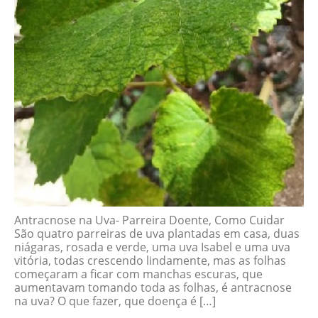
Antracnose na Uva- Parreira Doente, Como Cuidar
São quatro parreiras de uva plantadas em casa, duas
niágaras, rosada e verde, uma uva Isabel e uma uva
vitória, todas crescendo lindamente, mas as folhas
começaram a ficar com manchas escuras, que
aumentavam tomando toda as folhas, é antracnose
na uva? O que fazer, que doença é […]