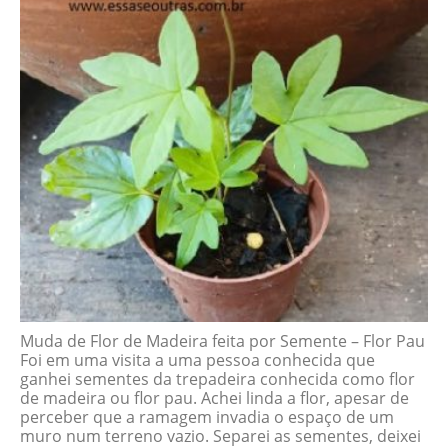
Muda de Flor de Madeira feita por Semente – Flor Pau
Foi em uma visita a uma pessoa conhecida que
ganhei sementes da trepadeira conhecida como flor
de madeira ou flor pau. Achei linda a flor, apesar de
perceber que a ramagem invadia o espaço de um
muro num terreno vazio. Separei as sementes, deixei