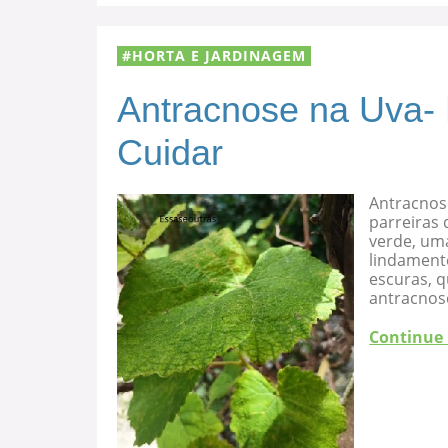
HORTA E JARDINAGEM
Antracnose na Uva-
Cuidar
Antracnos
parreiras 
verde, uma
lindament
escuras, 
antracnose
Continue