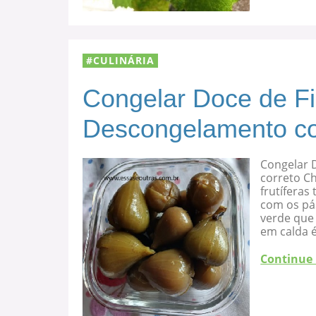
CULINÁRIA
Congelar Doce de F
Descongelamento co
Congelar 
correto C
frutíferas
com os pá
verde que 
em calda 
Continue