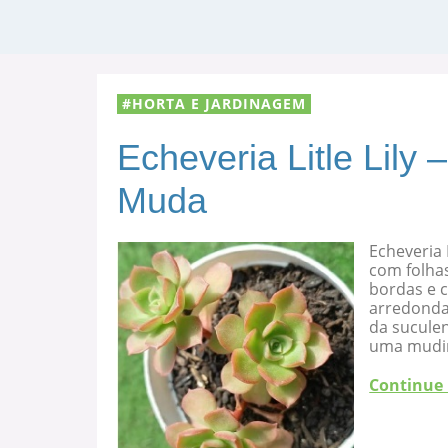
HORTA E JARDINAGEM
Echeveria Litle Lily
Muda
Echeveria 
com folha
bordas e c
arredondad
da suculen
uma mudi
Continue