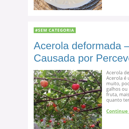
SEM CATEGORIA
Acerola deformada –
Causada por Percev
Acerola d
Acerola é 
muito, po
galhos ou
fruta, mai
quanto te
Continue