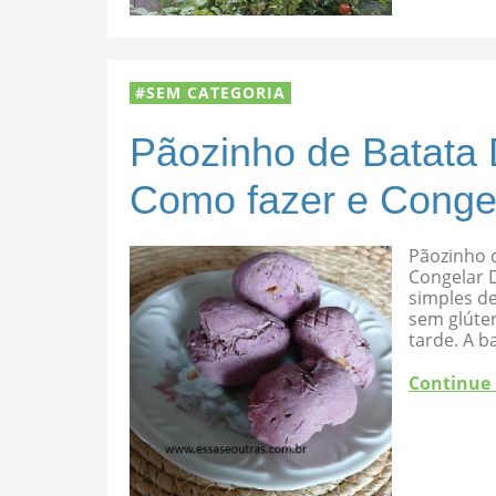
SEM CATEGORIA
Pãozinho de Batata 
Como fazer e Conge
Pãozinho d
Congelar D
simples de
sem glúten
tarde. A b
Continue