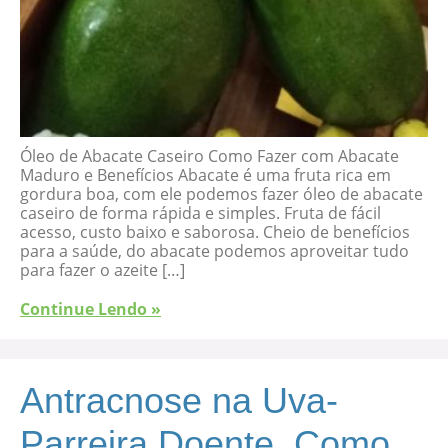
Óleo de Abacate Caseiro Como Fazer com Abacate
Maduro e Benefícios Abacate é uma fruta rica em
gordura boa, com ele podemos fazer óleo de abacate
caseiro de forma rápida e simples. Fruta de fácil
acesso, custo baixo e saborosa. Cheio de benefícios
para a saúde, do abacate podemos aproveitar tudo
para fazer o azeite […]
Continue Lendo »
Antracnose na Uva-
Parreira Doente, Como