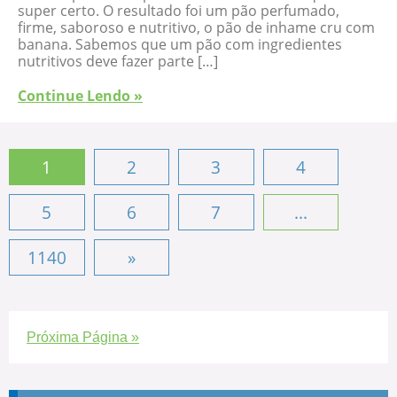
super certo. O resultado foi um pão perfumado,
firme, saboroso e nutritivo, o pão de inhame cru com
banana. Sabemos que um pão com ingredientes
nutritivos deve fazer parte […]
Continue Lendo »
1
2
3
4
5
6
7
...
1140
»
Próxima Página »