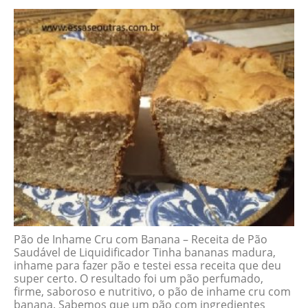
Pão de Inhame Cru com Banana – Receita de Pão
Saudável de Liquidificador Tinha bananas madura,
inhame para fazer pão e testei essa receita que deu
super certo. O resultado foi um pão perfumado,
firme, saboroso e nutritivo, o pão de inhame cru com
banana. Sabemos que um pão com ingredientes