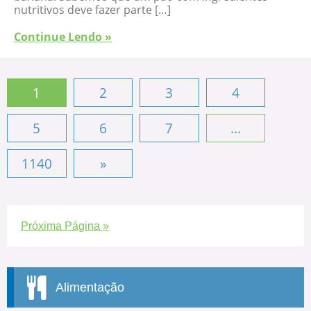
nutritivos deve fazer parte […]
Continue Lendo »
1
2
3
4
5
6
7
...
1140
»
Próxima Página »
Alimentação