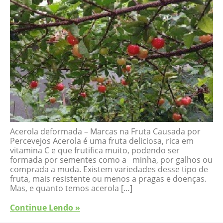
Acerola deformada – Marcas na Fruta Causada por
Percevejos Acerola é uma fruta deliciosa, rica em
vitamina C e que frutifica muito, podendo ser
formada por sementes como a minha, por galhos ou
comprada a muda. Existem variedades desse tipo de
fruta, mais resistente ou menos a pragas e doenças.
Mas, e quanto temos acerola […]
Continue Lendo »