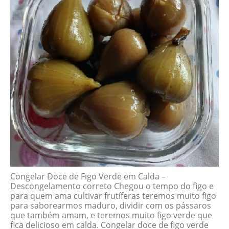
Congelar Doce de Figo Verde em Calda –
Descongelamento correto Chegou o tempo do figo e
para quem ama cultivar frutíferas teremos muito figo
para saborearmos maduro, dividir com os pássaros
que também amam, e teremos muito figo verde que
fica delicioso em calda. Congelar doce de figo verde