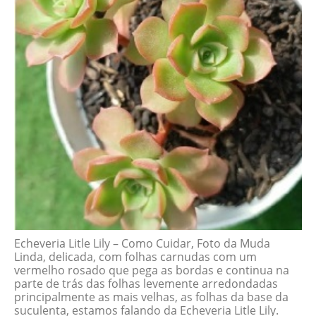
Echeveria Litle Lily – Como Cuidar, Foto da Muda
Linda, delicada, com folhas carnudas com um
vermelho rosado que pega as bordas e continua na
parte de trás das folhas levemente arredondadas
principalmente as mais velhas, as folhas da base da
suculenta, estamos falando da Echeveria Litle Lily.