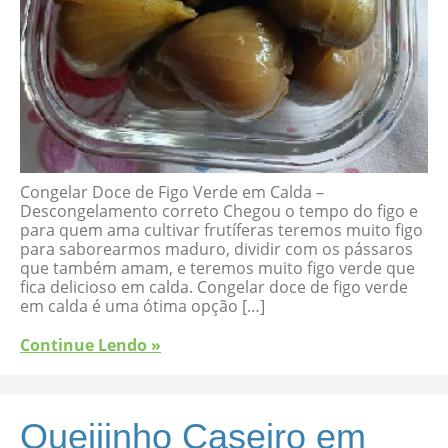
Congelar Doce de Figo Verde em Calda –
Descongelamento correto Chegou o tempo do figo e
para quem ama cultivar frutíferas teremos muito figo
para saborearmos maduro, dividir com os pássaros
que também amam, e teremos muito figo verde que
fica delicioso em calda. Congelar doce de figo verde
em calda é uma ótima opção […]
Continue Lendo »
Queijinho Caseiro em