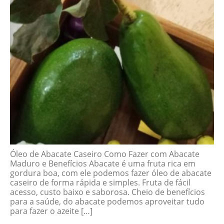
Óleo de Abacate Caseiro Como Fazer com Abacate
Maduro e Benefícios Abacate é uma fruta rica em
gordura boa, com ele podemos fazer óleo de abacate
caseiro de forma rápida e simples. Fruta de fácil
acesso, custo baixo e saborosa. Cheio de benefícios
para a saúde, do abacate podemos aproveitar tudo
para fazer o azeite […]