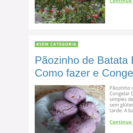
Continue
SEM CATEGORIA
Pãozinho de Batata 
Como fazer e Conge
Pãozinho d
Congelar D
simples de
sem glúten
tarde. A b
Continue