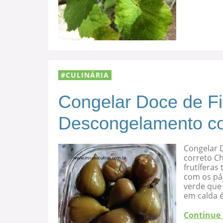
CULINÁRIA
Congelar Doce de F
Descongelamento co
Congelar 
correto C
frutíferas
com os pá
verde que 
em calda 
Continue