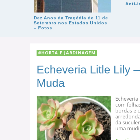
Anti-
Dez Anos da Tragédia de 11 de
Setembro nos Estados Unidos
– Fotos
HORTA E JARDINAGEM
Echeveria Litle Lily
Muda
Echeveria 
com folha
bordas e c
arredondad
da suculen
uma mudi