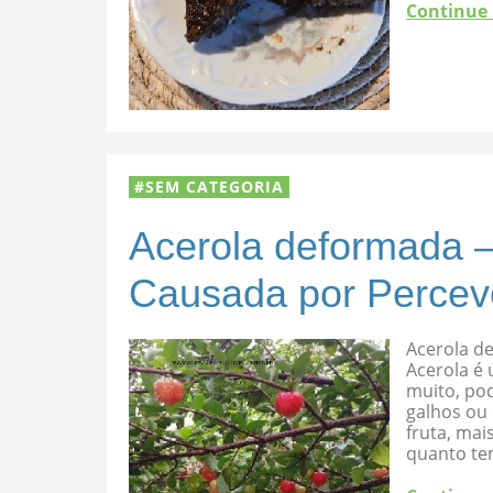
Continue
SEM CATEGORIA
Acerola deformada –
Causada por Percev
Acerola d
Acerola é 
muito, po
galhos ou
fruta, mai
quanto te