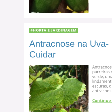
HORTA E JARDINAGEM
Antracnose na Uva-
Cuidar
Antracnos
parreiras 
verde, uma
lindament
escuras, 
antracnose
Continue