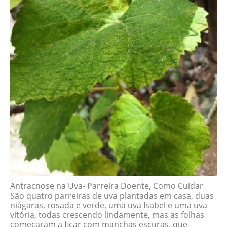
Antracnose na Uva- Parreira Doente, Como Cuidar
São quatro parreiras de uva plantadas em casa, duas
niágaras, rosada e verde, uma uva Isabel e uma uva
vitória, todas crescendo lindamente, mas as folhas
começaram a ficar com manchas escuras, que