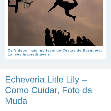
Os Videos mais Incríveis de Cestas de Basquete:
Lances Inacreditáveis
Echeveria Litle Lily –
Como Cuidar, Foto da
Muda