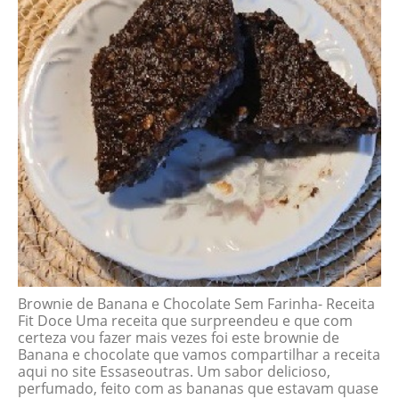
Brownie de Banana e Chocolate Sem Farinha- Receita
Fit Doce Uma receita que surpreendeu e que com
certeza vou fazer mais vezes foi este brownie de
Banana e chocolate que vamos compartilhar a receita
aqui no site Essaseoutras. Um sabor delicioso,
perfumado, feito com as bananas que estavam quase