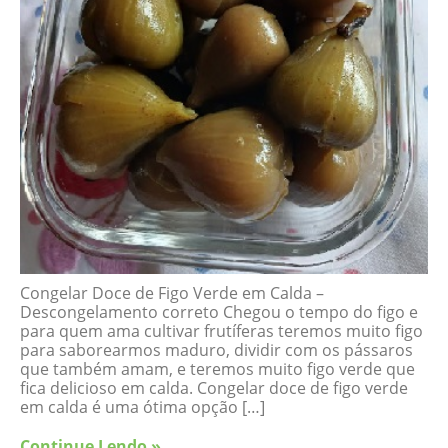
Congelar Doce de Figo Verde em Calda –
Descongelamento correto Chegou o tempo do figo e
para quem ama cultivar frutíferas teremos muito figo
para saborearmos maduro, dividir com os pássaros
que também amam, e teremos muito figo verde que
fica delicioso em calda. Congelar doce de figo verde
em calda é uma ótima opção […]
Continue Lendo »